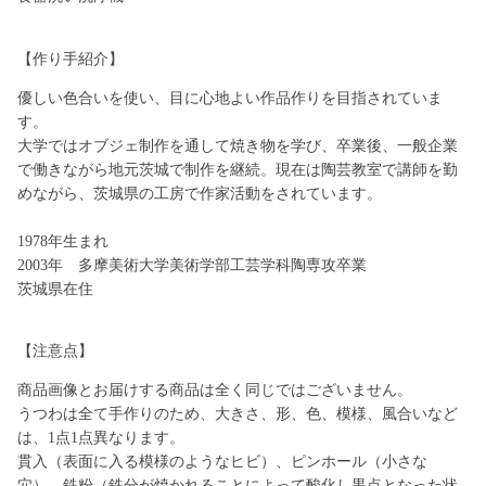
【作り手紹介】
優しい色合いを使い、目に心地よい作品作りを目指されていま
す。
大学ではオブジェ制作を通して焼き物を学び、卒業後、一般企業
で働きながら地元茨城で制作を継続。現在は陶芸教室で講師を勤
めながら、茨城県の工房で作家活動をされています。
1978年生まれ
2003年 多摩美術大学美術学部工芸学科陶専攻卒業
茨城県在住
【注意点】
商品画像とお届けする商品は全く同じではございません。
うつわは全て手作りのため、大きさ、形、色、模様、風合いなど
は、1点1点異なります。
貫入（表面に入る模様のようなヒビ）、ピンホール（小さな
穴）、鉄粉（鉄分が焼かれることによって酸化し黒点となった状