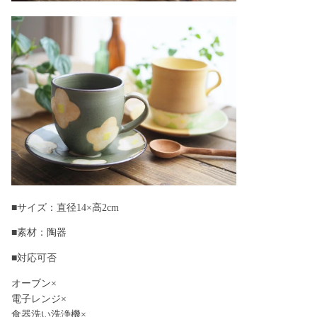
■サイズ：直径14×高2cm
■素材：陶器
■対応可否
オーブン×
電子レンジ×
食器洗い洗浄機×