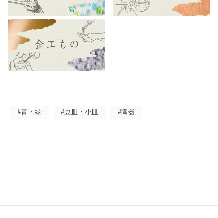
#青・緑
#豆皿・小皿
#陶器