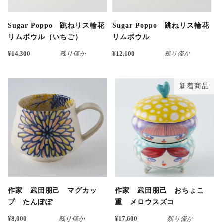
Sugar Poppo 跳ねリス輪花
Sugar Poppo 跳ねリス輪花
リムボウル（いちご）
リムボウル
¥14,300
残り僅か
¥12,100
残り僅か
新着商品
作家 武田朋己 マグカッ
作家 武田朋己 おちょこ
プ たんぽぽ
重 メロウスズコ
¥8,000
残り僅か
¥17,600
残り僅か