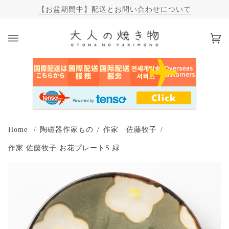
【WEB陶器市 2026年夏】30%OFFのサマーセール
カ
(0)
ー
ト
Home
/
陶磁器作家もの
/
作家 佐藤牧子
/
作家 佐藤牧子 お花プレートS 緑