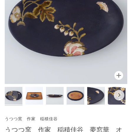
拡大
うつつ窯 作家 稲積佳谷
うつつ窯 作家 稲積佳谷 夢窓華 オ