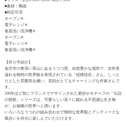
■素材：陶器
■対応可否
オーブン✕
電子レンジ✕
食器洗い洗浄機✕
オーブン✕
電子レンジ✕
食器洗い洗浄機✕
【作り手紹介】
金沢市の奥深い里山にあるうつつ窯。自然豊かな場所で、女性美
溢れる独特の世界観を表現されている「稲積佳谷」さん。しっと
りとした雰囲気を纏い、笑顔がとてもチャーミングな作家さんで
す。
200年ほど前にフランスでデザインされた更紗がモチーフの「伝説
の怪獣」シリーズは、可愛らしい花々に戯れる不思議な生き物
が、お伽噺の世界へと誘います。
いろいろなうつわの組み合わせで独特な世界観とアンティークな
風合いを存分に楽しんでいただけます。