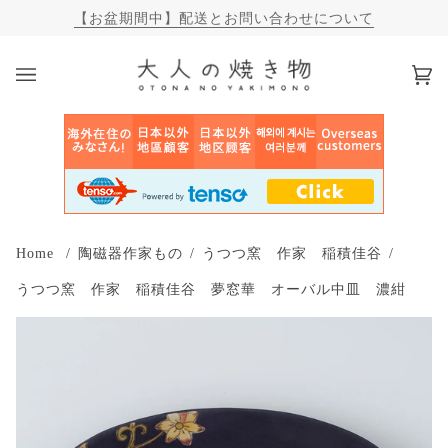
【お盆期間中】配送とお問い合わせについて
カ
(0)
ー
ト
Home
/
陶磁器作家もの
/
うつつ窯 作家 稲積佳谷
/
うつつ窯 作家 稲積佳谷 夢窓華 オーバル中皿 濃紺