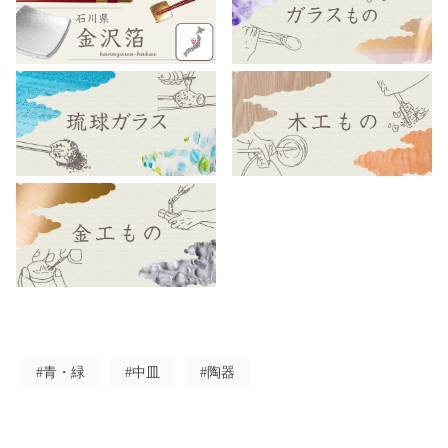
#青・緑
#中皿
#陶器