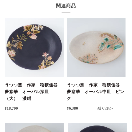
関連商品
うつつ窯 作家 稲積佳谷
うつつ窯 作家 稲積佳谷
夢窓華 オーバル深皿
夢窓華 オーバル中皿 ピン
（大） 濃紺
ク
¥18,700
¥6,380
残り僅か