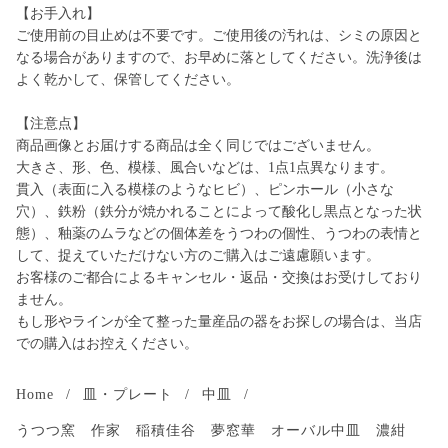
【お手入れ】
ご使用前の目止めは不要です。ご使用後の汚れは、シミの原因と
なる場合がありますので、お早めに落としてください。洗浄後は
よく乾かして、保管してください。
【注意点】
商品画像とお届けする商品は全く同じではございません。
大きさ、形、色、模様、風合いなどは、1点1点異なります。
貫入（表面に入る模様のようなヒビ）、ピンホール（小さな
穴）、鉄粉（鉄分が焼かれることによって酸化し黒点となった状
態）、釉薬のムラなどの個体差をうつわの個性、うつわの表情と
して、捉えていただけない方のご購入はご遠慮願います。
お客様のご都合によるキャンセル・返品・交換はお受けしており
ません。
もし形やラインが全て整った量産品の器をお探しの場合は、当店
での購入はお控えください。
Home
/
皿・プレート
/
中皿
/
うつつ窯 作家 稲積佳谷 夢窓華 オーバル中皿 濃紺