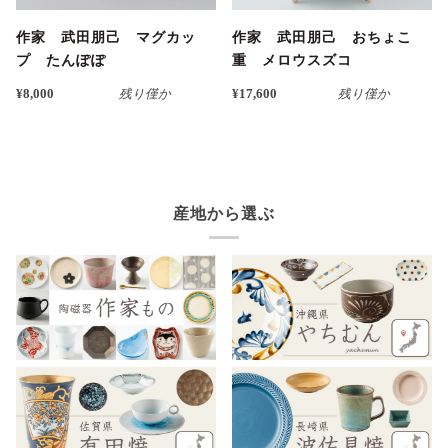
作家 武田朋己 マグカッ
作家 武田朋己 おちょこ
プ たんぽぽ
重 メロウスズコ
¥8,000
残り僅か
¥17,600
残り僅か
産地から選ぶ