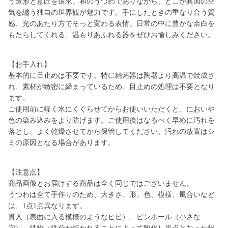
う造形と意匠を追求。和のうつわでありながら、どこか異国の空
気を纏う独自の世界観が魅力です。手にしたときの重なり合う質
感、光のあたり方でそっと変わる表情。日常の中に豊かな余白を
もたらしてくれる、温もりあふれる器をぜひお愉しみください。
【お手入れ】
基本的に目止めは不要です。特に精炻器は陶器より高温で焼成さ
れ、素材が緻密に締まっているため、目止めの処理は不要となり
ます。
ご使用前に軽く水にくぐらせてからお使いいただくと、においや
色の染み込みをより防げます。ご使用後はなるべく早めに汚れを
落とし、よく乾燥させてから保管してください。汚れの放置はシ
ミの原因となる場合があります。
【注意点】
商品画像とお届けする商品は全く同じではございません。
うつわは全て手作りのため、大きさ、形、色、模様、風合いなど
は、1点1点異なります。
貫入（表面に入る模様のようなヒビ）、ピンホール（小さな