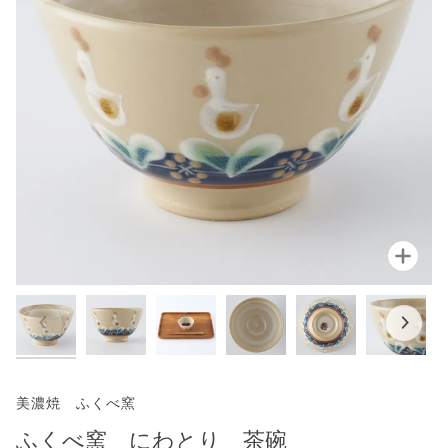
拡大
美濃焼 ふくべ窯
ふくべ窯 にわとり 茶碗