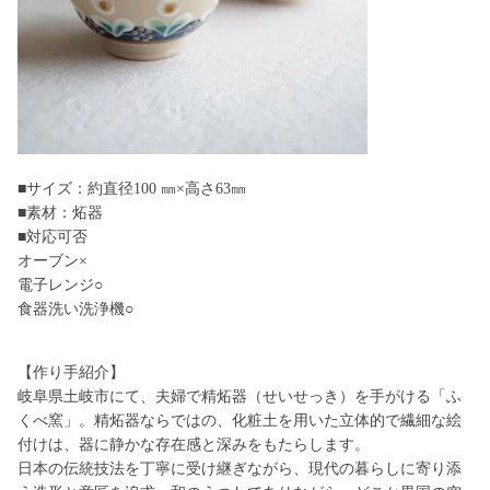
■サイズ：約直径100 ㎜×高さ63㎜
■素材：炻器
■対応可否
オーブン×
電子レンジ○
食器洗い洗浄機○
【作り手紹介】
岐阜県土岐市にて、夫婦で精炻器（せいせっき）を手がける「ふ
くべ窯」。精炻器ならではの、化粧土を用いた立体的で繊細な絵
付けは、器に静かな存在感と深みをもたらします。
日本の伝統技法を丁寧に受け継ぎながら、現代の暮らしに寄り添