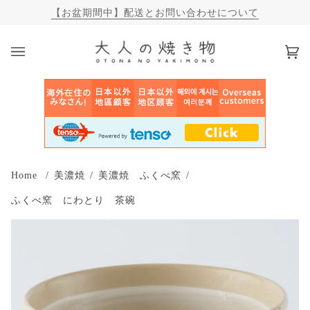
【お盆期間中】配送とお問い合わせについて
カ
(0)
ー
ト
Home
/
美濃焼
/
美濃焼 ふくべ窯
/
ふくべ窯 にわとり 茶碗