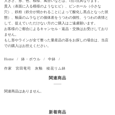
大きさ、形、色、模様、風合いなどは、1点1点異なります。
貫入（表面に入る模様のようなヒビ）、ピンホール（小さな
穴）、鉄粉（鉄分が焼かれることによって酸化し黒点となった状
態）、釉薬のムラなどの個体差をうつわの個性、うつわの表情と
して、捉えていただけない方のご購入はご遠慮願います。
お客様のご都合によるキャンセル・返品・交換はお受けしており
ません。
もし形やラインが全て整った量産品の器をお探しの場合は、当店
での購入はお控えください。
Home
/
鉢・ボウル
/
中鉢
/
作家 宮田竜司 灰釉 稜花リム鉢
関連商品
関連商品はありません。
新着商品