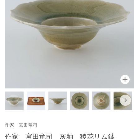
拡大
作家 宮田竜司
作家 宮田竜司 灰釉 稜花リム鉢