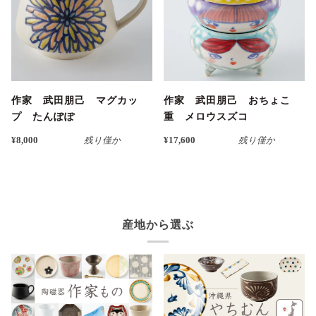
作家 武田朋己 マグカッ
作家 武田朋己 おちょこ
プ たんぽぽ
重 メロウスズコ
¥8,000
残り僅か
¥17,600
残り僅か
産地から選ぶ