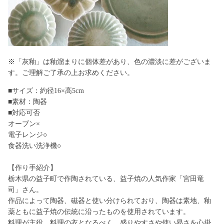
※「灰釉」は釉溜まりに個体差があり、色の濃淡に差がございま
す。ご理解ご了承の上お求めください。
■サイズ：約径16×高5cm
■素材：陶器
■対応可否
オーブン×
電子レンジ○
食器洗い洗浄機○
【作り手紹介】
栃木県の益子町で作陶されている、益子焼の人気作家「宮田竜
司」さん。
作品によって陶器、磁器と使い分けられており、陶器は素地、釉
薬ともに益子焼の伝統に沿ったものを使用されています。
料理が主役、料理の衣となるべく、盛りやすさや使い易さを心掛