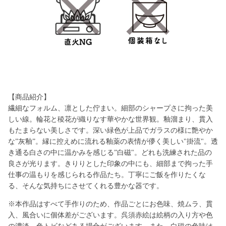
【商品紹介】
繊細なフォルム、凛とした佇まい。細部のシャープさに拘った美
しい線。輪花と稜花が織りなす華やかな世界観。釉溜まり、貫入
もたまらない美しさです。深い緑色が上品でガラスの様に艶やか
な”灰釉”。縁に控えめに流れる釉薬の表情が儚く美しい"掛流"。透
き通る白さの中に温かみを感じる”白磁"。どれも洗練された品の
良さが光ります。きりりとした印象の中にも、細部まで拘った手
仕事の温もりを感じられる作品たち。
丁寧にご飯を作りたくな
る、⁠
そんな気持ちにさせてくれる豊かな器です。⁠
※本作品はすべて手作りのため、作品ごとにお色味、焼ムラ、貫
入、風合いに個体差がございます。呉須赤絵は絵柄の入り方や色