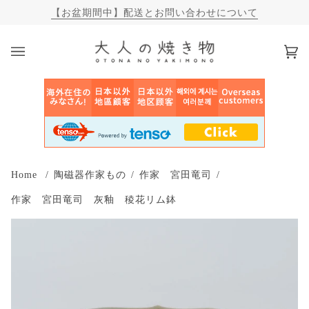
【お盆期間中】配送とお問い合わせについて
カ
(0)
ー
ト
Home
/
陶磁器作家もの
/
作家 宮田竜司
/
作家 宮田竜司 灰釉 稜花リム鉢