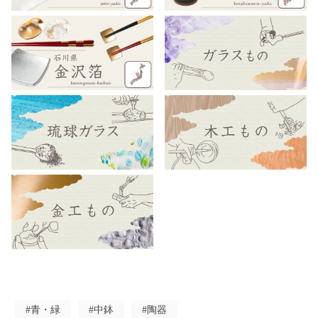
#青・緑
#中鉢
#陶器