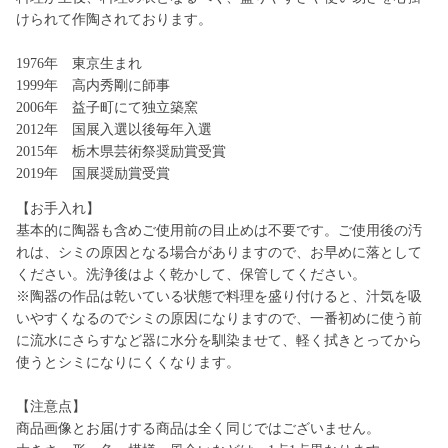
けられて作陶されております。
1976年 東京生まれ
1999年 高内秀剛に師事
2006年 益子町にて独立築窯
2012年 国展入選以後毎年入選
2015年 栃木県芸術祭奨励賞受賞
2019年 国展奨励賞受賞
【お手入れ】
基本的に陶器も含めご使用前の目止めは不要です。ご使用後の汚
れは、シミの原因となる場合がありますので、お早めに落として
ください。洗浄後はよく乾かして、保管してください。
※陶器の作品は乾いている状態で料理を盛り付けると、汁気を吸
いやすくなるのでシミの原因になりますので、一番初めに使う前
に流水にさらすなど器に水分を馴染ませて、軽く拭きとってから
使うとシミになりにくくなります。
【注意点】
商品画像とお届けする商品は全く同じではございません。