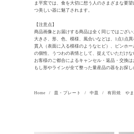
ま平窯では、食を大切に想う人のさまざまな要望
つ美しい器に魅了されます。
【注意点】
商品画像とお届けする商品は全く同じではござい
大きさ、形、色、模様、風合いなどは、1点1点異
貫入（表面に入る模様のようなヒビ）、ピンホー
の個性、うつわの表情として、捉えていただけな
お客様のご都合によるキャンセル・返品・交換は
もし形やラインが全て整った量産品の器をお探し
Home
/
皿・プレート
/
中皿
/
有田焼 や