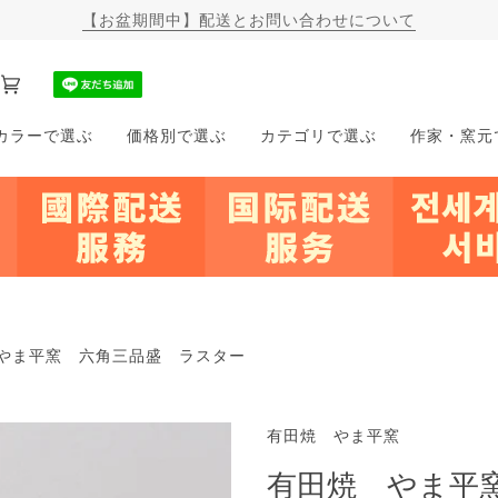
【お盆期間中】配送とお問い合わせについて
カ
(0)
ー
カラーで選ぶ
価格別で選ぶ
カテゴリで選ぶ
作家・窯元
ト
やま平窯 六角三品盛 ラスター
有田焼 やま平窯
有田焼 やま平