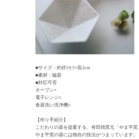
■サイズ：約径19.5×高3cm
■素材：磁器
■対応可否
オーブン×
電子レンジ○
食器洗い洗浄機○
【作り手紹介】
こだわりの器を提案する、有田焼窯元「やま平窯
やま平窯の器には独自の技法がつまっています。