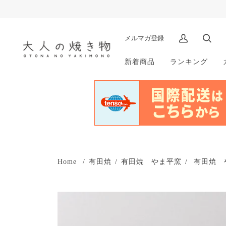
メルマガ登録
マ
検
イ
索
新着商品
ランキング
ア
カ
ウ
ン
ト
Home
/
有田焼
/
有田焼 やま平窯
/
有田焼 