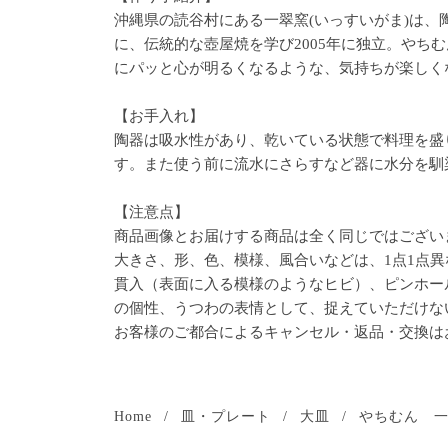
沖縄県の読谷村にある一翠窯(いっすいがま)は
に、伝統的な壺屋焼を学び2005年に独立。や
にパッと心が明るくなるような、気持ちが楽しく
【お手入れ】
陶器は吸水性があり、乾いている状態で料理を盛
す。また使う前に流水にさらすなど器に水分を馴
【注意点】
商品画像とお届けする商品は全く同じではござい
大きさ、形、色、模様、風合いなどは、1点1点異
貫入（表面に入る模様のようなヒビ）、ピンホー
の個性、うつわの表情として、捉えていただけな
お客様のご都合によるキャンセル・返品・交換は
Home
/
皿・プレート
/
大皿
/
やちむん 一