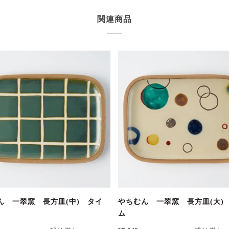
関連商品
ん 一翠窯 長方皿(中) タイ
やちむん 一翠窯 長方皿(大)
ム