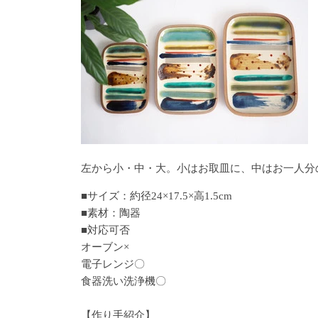
左から小・中・大。小はお取皿に、中はお一人分
■サイズ：約径24×17.5×高1.5cm
■素材：陶器
■対応可否
オーブン×
電子レンジ〇
食器洗い洗浄機〇
【作り手紹介】