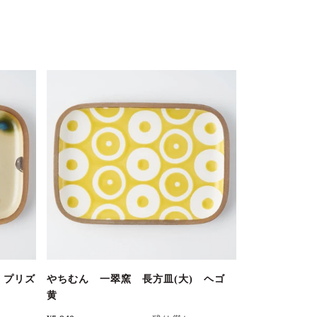
 プリズ
やちむん 一翠窯 長方皿(大) ヘゴ
黄