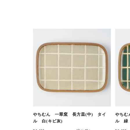
やちむん 一翠窯 長方皿(中) タイ
やちむ
ル 白(キビ灰)
ル 緑