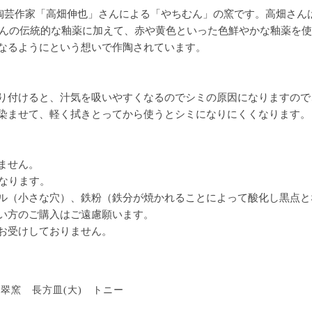
、陶芸作家「高畑伸也」さんによる「やちむん」の窯です。高畑さん
ちむんの伝統的な釉薬に加えて、赤や黄色といった色鮮やかな釉薬を
なるようにという想いで作陶されています。
り付けると、汁気を吸いやすくなるのでシミの原因になりますので
染ませて、軽く拭きとってから使うとシミになりにくくなります。
ません。
なります。
ル（小さな穴）、鉄粉（鉄分が焼かれることによって酸化し黒点と
い方のご購入はご遠慮願います。
お受けしておりません。
翠窯 長方皿(大) トニー