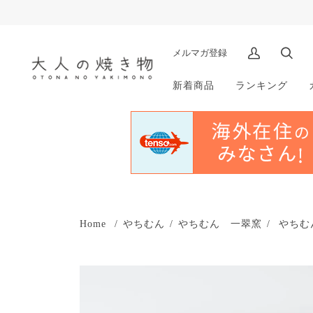
メルマガ登録
マ
検
イ
索
新着商品
ランキング
ア
カ
ウ
ン
ト
Home
/
やちむん
/
やちむん 一翠窯
/
やちむ