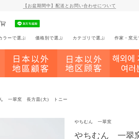
【WEB陶器市 2026年夏】30%OFFのサマーセール
カ
(0)
ー
カラーで選ぶ
価格別で選ぶ
カテゴリで選ぶ
作家・窯元
ト
ん 一翠窯 長方皿(大) トニー
やちむん 一翠窯
やちむん 一翠窯