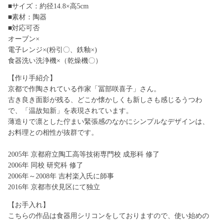
■サイズ：約径14.8×高5cm
■素材：陶器
■対応可否
オーブン×
電子レンジ×(粉引〇、鉄釉×)
食器洗い洗浄機×（乾燥機〇）
【作り手紹介】
京都で作陶されている作家「冨部咲喜子」さん。
古き良き面影が残る、どこか懐かしくも新しさも感じるうつわ
で、「温故知新」を表現されています。
薄造りで凛とした佇まい緊張感のなかにシンプルなデザインは、
お料理との相性が抜群です。
2005年 京都府立陶工高等技術専門校 成形科 修了
2006年 同校 研究科 修了
2006年～2008年 吉村楽入氏に師事
2016年 京都市伏見区にて独立
【お手入れ】
こちらの作品は食器用シリコンをしておりますので、使い始めの