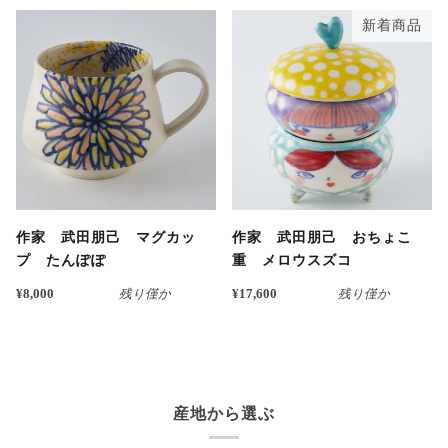
新着商品
作家 武田朋己 マグカッ
作家 武田朋己 おちょこ
プ たんぽぽ
重 メロウスズコ
¥8,000
残り僅か
¥17,600
残り僅か
産地から選ぶ