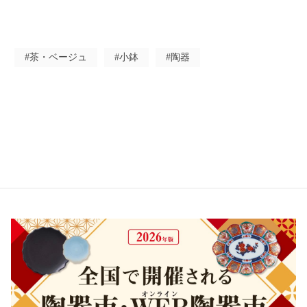
#茶・ベージュ
#小鉢
#陶器