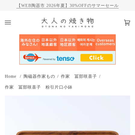
【WEB陶器市 2026年夏】30%OFFのサマーセール
カ
(0)
ー
ト
Home
/
陶磁器作家もの
/
作家 冨部咲喜子
/
作家 冨部咲喜子 粉引片口小鉢