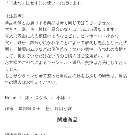
「目止め」はせずにお使いいただけます。
【注意点】
商品画像とお届けする商品は全く同じではございません。
大きさ、形、色、模様、風合いなどは、1点1点異なります。
貫入（表面に入る模様のようなヒビ）、ピンホール（小さな
穴）、鉄粉（鉄分が焼かれることによって酸化し黒点となった状
態）、釉薬のムラなどの個体差をうつわの個性、うつわの表情と
して、捉えていただけない方のご購入はご遠慮願います。
お客様のご都合によるキャンセル・返品・交換はお受けしており
ません。
もし形やラインが全て整った量産品の器をお探しの場合は、当店
での購入はお控えください。
Home
/
鉢・ボウル
/
小鉢
/
作家 冨部咲喜子 粉引片口小鉢
関連商品