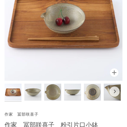
拡大
作家 冨部咲喜子
作家 冨部咲喜子 粉引片口小鉢