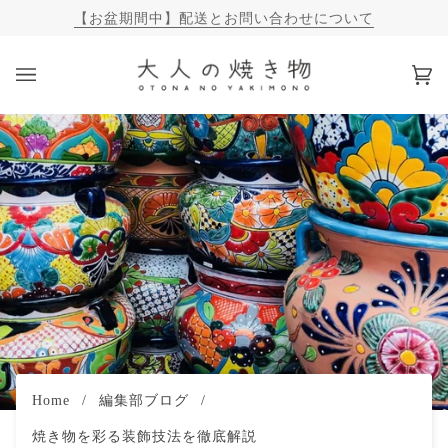
【お盆期間中】配送とお問い合わせについて
カ
(0)
ー
ト
Home
/
編集部ブログ
/
焼き物を彩る装飾技法を徹底解説