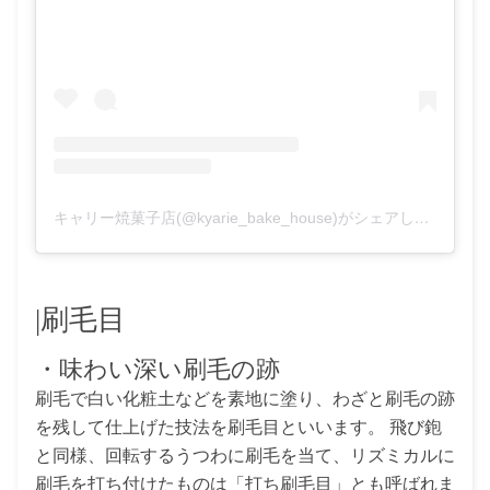
キャリー焼菓子店(@kyarie_bake_house)がシェアした投稿
-
2
|刷毛目
・味わい深い刷毛の跡
刷毛で白い化粧土などを素地に塗り、わざと刷毛の跡
を残して仕上げた技法を刷毛目といいます。 飛び鉋
と同様、回転するうつわに刷毛を当て、リズミカルに
刷毛を打ち付けたものは「打ち刷毛目」とも呼ばれま