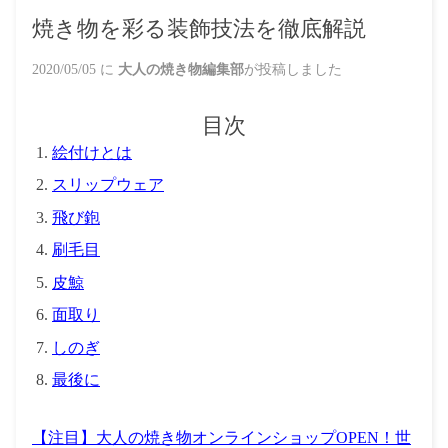
焼き物を彩る装飾技法を徹底解説
2020/05/05
に
大人の焼き物編集部
が投稿しました
目次
絵付けとは
スリップウェア
飛び鉋
刷毛目
皮鯨
面取り
しのぎ
最後に
【注目】大人の焼き物オンラインショップOPEN！世