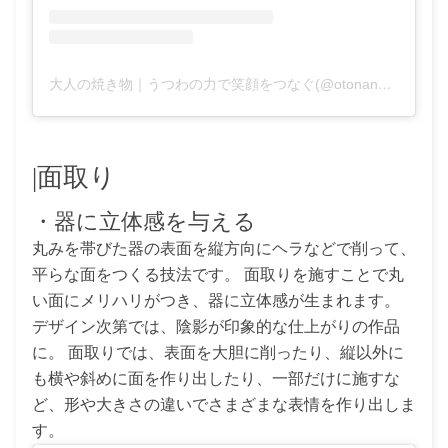
大人の焼き物｜うつわの力で笑顔をつなぐ(@otonano_yakimono)がシェアした投稿
|面取り
・器に立体感を与える
丸みを帯びた器の表面を縦方向にヘラなどで削って、
平らな面をつくる技法です。 面取りを施すことで丸
い面にメリハリがつき、器に立体感が生まれます。
デザイン次第では、陰影が印象的な仕上がりの作品
に。 面取りでは、表面を大胆に削ったり、縦以外に
も横や斜めに面を作り出したり、一部だけに施すな
ど、形や大きさの違いでさまざまな表情を作り出しま
す。