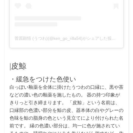
菅原顕悟 (うつわ)(@ken_go_rilla54)がシェアした投稿
-
2019
|皮鯨
・緩急をつけた色使い
白っぽい釉薬を全体に掛けたうつわの口縁に、黒や茶
などの濃い色の釉薬を施したもの。 器の持つ印象が
きりっと引き締まります。 「皮鯨」という名前は、
口縁部の色濃い部分を鯨の皮、器本体の白やグレーの
色味を鯨の脂身の色という見立てにより付けられた名
前です。 縁の色濃い部分は、均一に色が施されてい