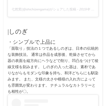
七然窯(@shichizengama)がシェアした投稿
-
2019年 4月月2日午後2時04分PDT
|しのぎ
・シンプルで上品に
「面取り」技法の１つであるしのぎは、日本の伝統的
な装飾技法。 通常は作品を成形後、乾燥させてから
器の表面を縦方向にヘラなどで削り、凹凸をつけて稜
線文様を刻みます。 しのぎの入った器は、素朴であ
りながらもモダンな印象を持ち、和洋どちらにも馴染
みます。 また、文様の太さや模様の入れ方によって
も雰囲気が変わります。 ナチュラルなカトラリーと
も相性が〇。