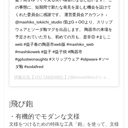
の事態に、短期間で新たな発見を楽しむ機会を設けて
くれた委員会に感謝です。 運営委員会アカウント ↓
@mashiko_tokiichi_studio 僕はG＋OOより、スリップ
ウェアとソーダ釉マグを出品します。 陶器市の来場を
予定されていた方も、初めての方も、是非😊 #ましこ
web #益子春の陶器市web版 #mashiko_web
#mashikoweb #益子 #益子焼 #陶器市
#gplustwonaughts #スリップウェア #slipware #ソー
ダ釉 #sodafired
伊藤丈浩【 ITO TAKEHIRO 】
(@itomashiko)がシェアした投稿 -
|飛び鉋
・有機的でモダンな文様
文様をつけるための特殊な工具「鉋」を使って、文様