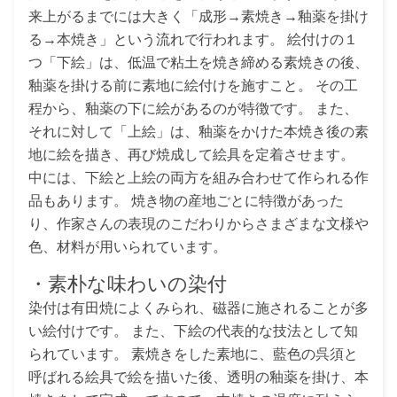
来上がるまでには大きく「成形→素焼き→釉薬を掛け
る→本焼き」という流れで行われます。 絵付けの１
つ「下絵」は、低温で粘土を焼き締める素焼きの後、
釉薬を掛ける前に素地に絵付けを施すこと。 その工
程から、釉薬の下に絵があるのが特徴です。 また、
それに対して「上絵」は、釉薬をかけた本焼き後の素
地に絵を描き、再び焼成して絵具を定着させます。
中には、下絵と上絵の両方を組み合わせて作られる作
品もあります。 焼き物の産地ごとに特徴があった
り、作家さんの表現のこだわりからさまざまな文様や
色、材料が用いられています。
・素朴な味わいの染付
染付は有田焼によくみられ、磁器に施されることが多
い絵付けです。 また、下絵の代表的な技法として知
られています。 素焼きをした素地に、藍色の呉須と
呼ばれる絵具で絵を描いた後、透明の釉薬を掛け、本