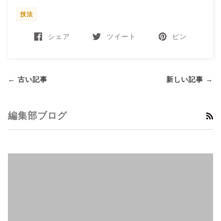
技法
シェア
ツイート
ピン
← 古い記事
新しい記事 →
編集部ブログ
RS