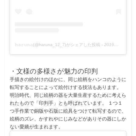
𝚑𝚊𝚛𝚞𝚗𝚊(@haruna_12_7)がシェアした投稿
-
2019年11月月4日午前3時56分PST
・文様の多様さが魅力の印判
手描きの絵付けのほかに、同じ絵柄をハンコのように
転写することによって絵付けする技法もあります。
明治時代、同じ絵柄の器を大量生産するために考えら
れたもので「印判手」とも呼ばれています。 １つ１
つ手作業で銅版や石版に絵具をつけて転写するので、
絵柄のズレ、かすれやにじみなどがありその器にしか
ない愛嬌が生まれます。