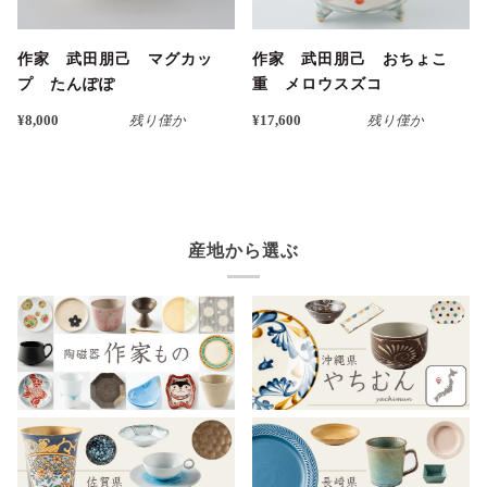
作家 武田朋己 マグカッ
作家 武田朋己 おちょこ
プ たんぽぽ
重 メロウスズコ
¥8,000
残り僅か
¥17,600
残り僅か
産地から選ぶ