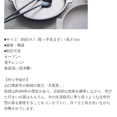
■サイズ：約径19.5（取っ手含まず）×高さ3cm
■素材：陶器
■対応可否
オーブン×
電子レンジ×
食器洗い洗浄機×
【作り手紹介】
山口県萩市の萩焼の窯元「天龍窯」。
萩焼は約400年の歴史があり、伝統的な技術を継承しながら、侘び
た佇まいの器はもちろん、今の生活様式に寄り添うような次世代
型の器を創造することをコンセプトに、日々土と向き合いながら
作陶されています。