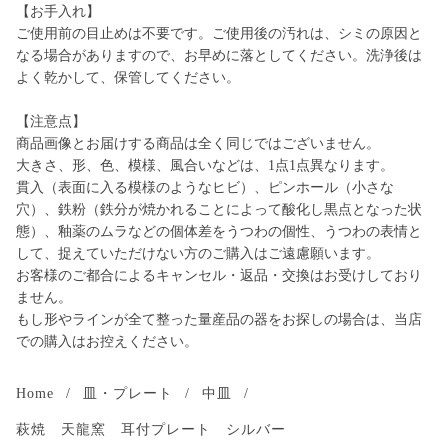
【お手入れ】
ご使用前の目止めは不要です。ご使用後の汚れは、シミの原因と
なる場合がありますので、お早めに落としてください。洗浄後は
よく乾かして、保管してください。
【注意点】
商品画像とお届けする商品は全く同じではございません。
大きさ、形、色、模様、風合いなどは、1点1点異なります。
貫入（表面に入る模様のようなヒビ）、ピンホール（小さな
穴）、鉄粉（鉄分が焼かれることによって酸化し黒点となった状
態）、釉薬のムラなどの個体差をうつわの個性、うつわの表情と
して、捉えていただけない方のご購入はご遠慮願います。
お客様のご都合によるキャンセル・返品・交換はお受けしており
ません。
もし形やラインが全て整った量産品の器をお探しの場合は、当店
での購入はお控えください。
Home
/
皿・プレート
/
中皿
/
萩焼 天龍窯 耳付プレート シルバー