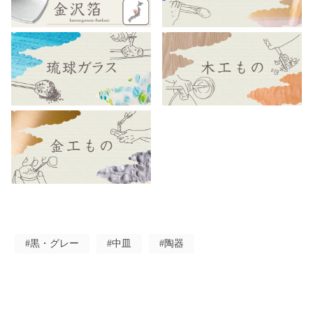
#黒・グレー
#中皿
#陶器