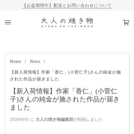
【お盆期間中】配送とお問い合わせについて
カ
(0)
ー
ト
Home
/
News
/
【新入荷情報】作家「香仁」(小菅仁子)さんの純金が施
された作品が届きました
【新入荷情報】作家「香仁」(小菅仁
子)さんの純金が施された作品が届き
ました
2020/09/01
に
大人の焼き物編集部
が投稿しました